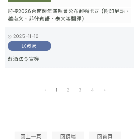
迎接2026台南跨年演唱會公布超強卡司 (附印尼語、
越南文、菲律賓語、泰文等翻譯)
2025-11-10
民政局
菸酒法令宣導
«
1
(current)
2
3
4
»
回上一頁
回頂端
回首頁